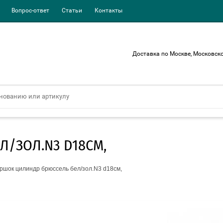
Вопрос-ответ
Статьи
Контакты
Доставка по Москве, Московско
/ЗОЛ.N3 D18СМ,
ршок цилиндр брюссель бел/зол.N3 d18см,