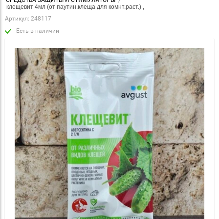
СРЕДСТВА ЗАЩИТЫ И СТИМУЛЯТОРЫ
/
 клещевит 4мл (от паутин.клеща для комнт.раст.) ,
Артикул:
248117
Есть в наличии