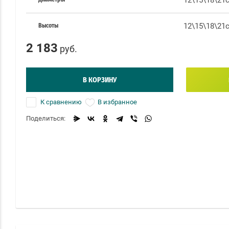
12\15\18\21
12\15\18\21
Высоты
2 183
руб.
В КОРЗИНУ
К сравнению
В избранное
Поделиться: