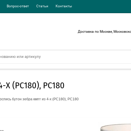
Вопрос-ответ
Статьи
Контакты
Доставка по Москве, Московско
Х (РС180), РС180
оспись бутон зебра кмпт из 4-х (РС180), РС180