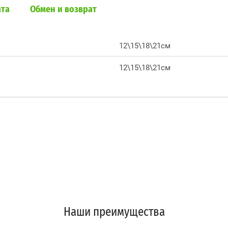
ата
Обмен и возврат
12\15\18\21см
12\15\18\21см
Наши преимущества