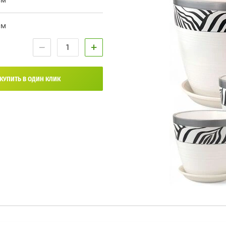
см
см
−
+
КУПИТЬ В ОДИН КЛИК